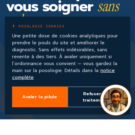
vous soigner
sans
ordonnance
💊 POSOLOGIE COOKIES
Une petite dose de cookies analytiques pour
prendre le pouls du site et améliorer le
Parlez-moi de votre business. Je
diagnostic. Sans effets indésirables, sans
prescris le traitement adapté. Le
revente à des tiers. À avaler uniquement si
l’ordonnance vous convient — vous gardez la
diagnostic initial est gratuit
main sur la posologie. Détails dans la
notice
complète
Refuser le
Avaler la pilule
DEMANDER UNE CONSULTATION
→
traitement
"Je ne fais pas du conseil. Je soigne." — Le Docteur